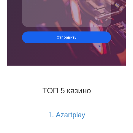
ТОП 5 казино
1. Azartplay