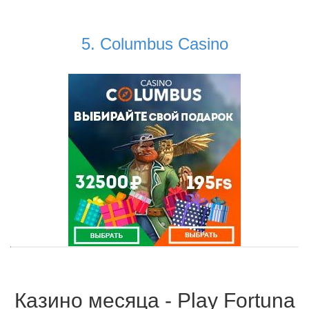
5. Columbus Casino
Казино месяца - Play Fortuna