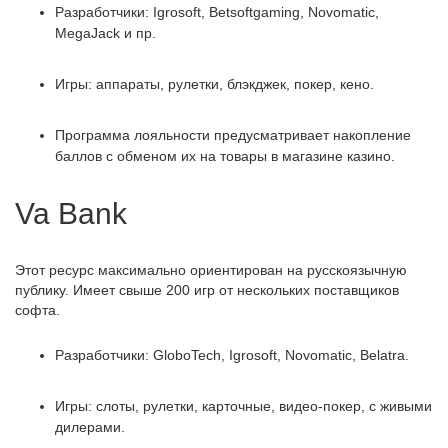
Разработчики: Igrosoft, Betsoftgaming, Novomatic,
MegaJack и пр.
Игры: аппараты, рулетки, блэкджек, покер, кено.
Программа лояльности предусматривает накопление
баллов с обменом их на товары в магазине казино.
Va Bank
Этот ресурс максимально ориентирован на русскоязычную
публику. Имеет свыше 200 игр от нескольких поставщиков
софта.
Разработчики: GloboTech, Igrosoft, Novomatic, Belatra.
Игры: слоты, рулетки, карточные, видео-покер, с живыми
дилерами.