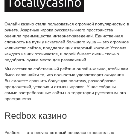
Онлайн казино стали пользоваться огромной популярностью в
рунете. Азартные игроки русскоязычного пространства
оценили преимущества интернет-заведений. Единственная
сложность на пути у искателей большого куша — это огромное
количество сайтов, предлагающих азартный контент. Условия
каждого из них отличаются, и порой бывает очень сложно
подобрать лучше место для развлечений.
Мы составили собственный рейтинг онлайн-казино, чтобы вам
было легко найти то, что полностью удовлетворит ожидания.
Вы сможете сравнить бонусную политику, разнообразие
предложений, условия и отзывы игроков. У нас собраны
самые востребованные сайты на территории русскоязычного
пространства.
Redbox казино
Редбокс — это ресурс, который появился относительно