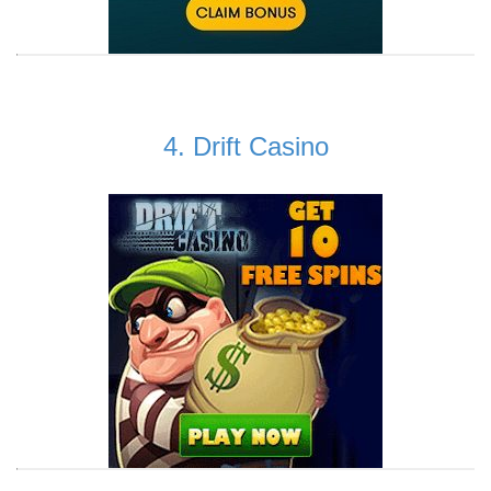
4. Drift Casino