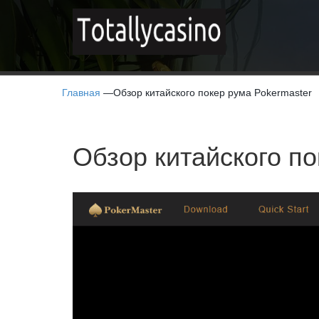
Главная
—
Обзор китайского покер рума Pokermaster
Обзор китайского по