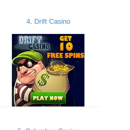
4. Drift Casino