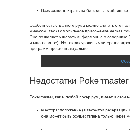
Возможность играть на биткоины, майнинг ко
Особенностью данного рума можно считать его пол
минусом, так как мобильное приложение нельзя со
Она позволяет узнавать информацию о сопернике (ч
и многое иное). Но так как уровень мастерства игр
программ просто неактуально.
Обзо
Недостатки Pokermaster
Pokermaster, как и любой покер рум, имеет и свои 
Месторасположение (в закрытой резервации К
она может быть осуществлена только через 