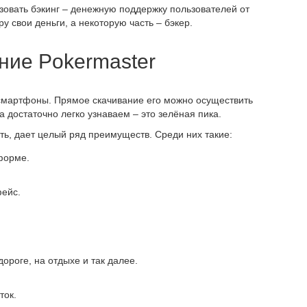
зовать бэкинг – денежную поддержку пользователей от
ру свои деньги, а некоторую часть – бэкер.
ние Pokermaster
 смартфоны. Прямое скачивание его можно осуществить
а достаточно легко узнаваем – это зелёная пика.
ть, дает целый ряд преимуществ. Среди них такие:
форме.
фейс.
ороге, на отдыхе и так далее.
ток.