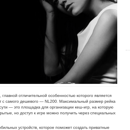
, главной отличительной особенностью которого является
ует с самого дешевого — NL200. Максимальный размер рейка
сути — это площадка для организации кеш-игр, на которую
рытые, но доступ к игре можно получить через специальных
обильных устройств, которое поможет создать приватные