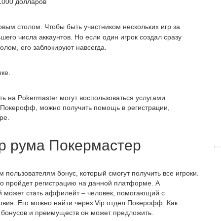
1000 долларов
овым столом. Чтобы быть участником нескольких игр за
его числа аккаунтов. Но если один игрок создал сразу
толом, его заблокируют навсегда.
ке.
ь на Pokermaster могут воспользоваться услугами
л Покерофф, можно получить помощь в регистрации,
ре.
ер рума Покермастер
м пользователям бонус, который смогут получить все игроки.
то пройдет регистрацию на данной платформе. А
 может стать аффилейт – человек, помогающий с
вия. Его можно найти через Vip отдел Покерофф. Как
е бонусов и преимуществ он может предложить.