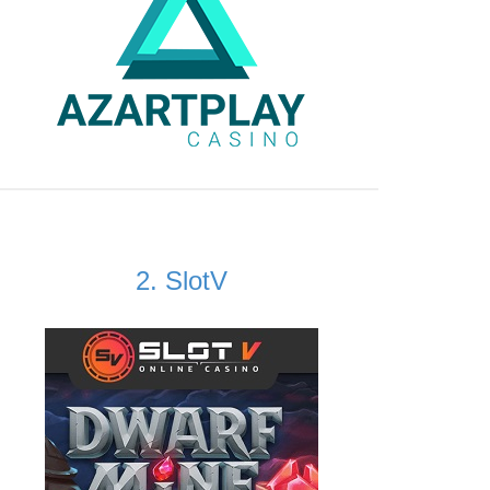
2. SlotV