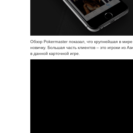
Обзор Pokermaster показал, что крупнейшая в мире
новичку. Большая часть клиентов – это игроки из А
в данной карточной игре.