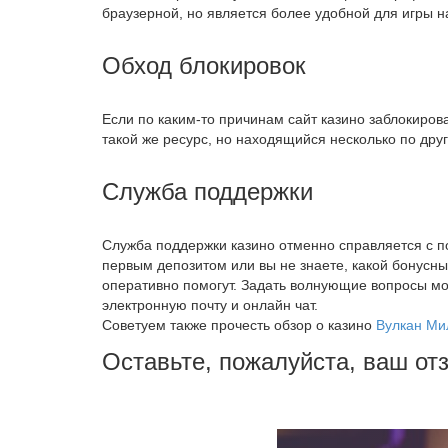
браузерной, но является более удобной для игры н
Обход блокировок
Если по каким-то причинам сайт казино заблокиров
такой же ресурс, но находящийся несколько по дру
Служба поддержки
Служба поддержки казино отменно справляется с п
первым депозитом или вы не знаете, какой бонусны
оперативно помогут. Задать волнующие вопросы мо
электронную почту и онлайн чат.
Советуем также прочесть обзор о казино
Вулкан Ми
Оставьте, пожалуйста, ваш от