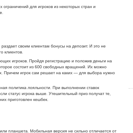
ограничений для игроков из некоторых стран и
е.
 раздает своим клиентам бонусы на депозит. И это не
го клиентов.
ующих игроков. Пройдя регистрацию и положив деньги на
которое состоит из 600 свободных вращений. Их можно
х. Причем игрок сам решает на каких — для выбора нужно
ная политика лояльности. При выполнении ставок
сли статус игрока выше. Утешительный приз получат те,
них приготовлен кешбек.
 или планшета. Мобильная версия не сильно отличается от