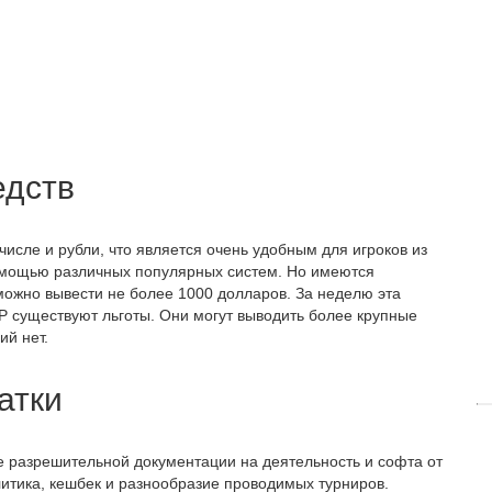
едств
числе и рубли, что является очень удобным для игроков из
помощью различных популярных систем. Но имеются
можно вывести не более 1000 долларов. За неделю эта
P существуют льготы. Они могут выводить более крупные
ий нет.
атки
 разрешительной документации на деятельность и софта от
литика, кешбек и разнообразие проводимых турниров.