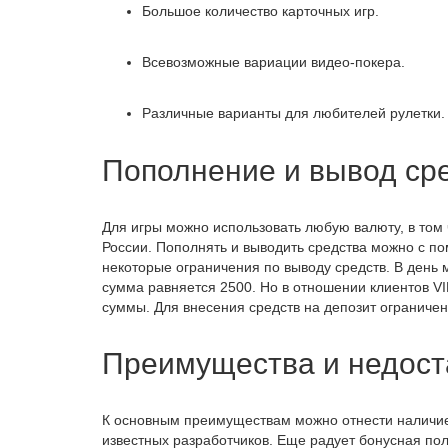
Большое количество карточных игр.
Всевозможные вариации видео-покера.
Различные варианты для любителей рулетки.
Пополнение и вывод ср
Для игры можно использовать любую валюту, в том 
России. Пополнять и выводить средства можно с 
некоторые ограничения по выводу средств. В день 
сумма равняется 2500. Но в отношении клиентов VI
суммы. Для внесения средств на депозит ограничен
Преимущества и недост
К основным преимуществам можно отнести наличие
известных разработчиков. Еще радует бонусная по