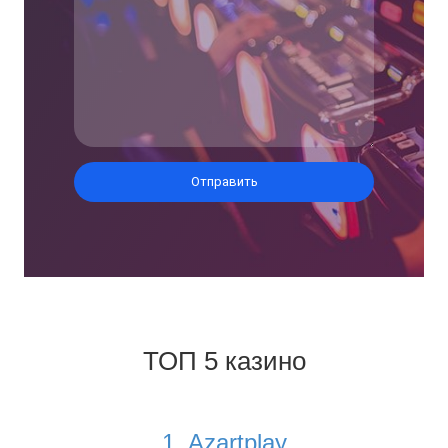
ТОП 5 казино
1. Azartplay