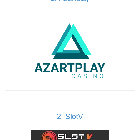
2. SlotV