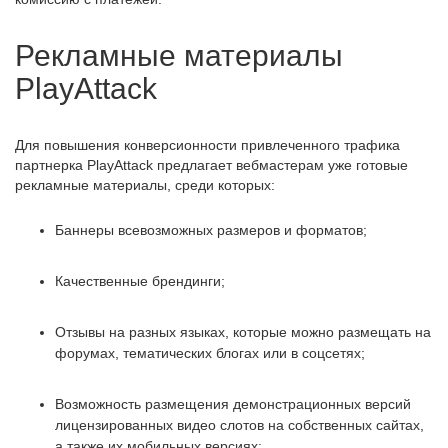
Рекламные материалы
PlayAttack
Для повышения конверсионности привлеченного трафика
партнерка PlayAttack предлагает вебмастерам уже готовые
рекламные материалы, среди которых:
Баннеры всевозможных размеров и форматов;
Качественные брендинги;
Отзывы на разных языках, которые можно размещать на
форумах, тематических блогах или в соцсетях;
Возможность размещения демонстрационных версий
лицензированных видео слотов на собственных сайтах,
а также их мобильных версиях;