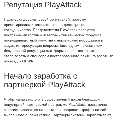
Репутация PlayAttack
Партнерка дорожит своей репутацией, поэтому
ориентирована исключительно на долгосрочное
сотрудничество. Представители PlayAttack являются
постоянными гостями известных тематических форумов,
посвященных гемблингу, где с ними можно пообщаться и
задать интересующие вопросы. Еще одним показателем
безупречной репутации платформы является то, что она
стала золотым спонсором востребованного рейтинга азартных
площадок GPWA.
Начало заработка с
партнеркой PlayAttack
Чтобы начать получать существенный доход благодаря
популярной партнерской программе PlayAttack, достаточно
зарегистрироваться на портале и направить трафик на сайт
выбранного онлайн казино. Партнеры системы зарабатывают